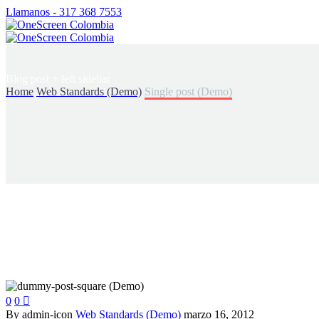
Llamanos - 317 368 7553
Blog post
+ left sidebar
Home
Web Standards (Demo)
Single post (Demo)
0
0

By admin-icon
Web Standards (Demo)
marzo 16, 2012