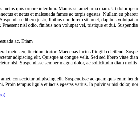
us metus quis ornare interdum. Mauris sit amet urna diam. Ut dolor ips
 senectus et netus et malesuada fames ac turpis egestas. Nullam eu pharet
e. Suspendisse libero justo, finibus non lorem sit amet, dapibus volutp
raesent nisl odio, finibus non volutpat vel, tristique et dui. Suspendis
lesuada ac. Etiam
rat metus eu, tincidunt tortor. Maecenas luctus fringilla eleifend. Suspen
ctetur adipiscing elit. Quisque at congue velit. Sed sed libero vitae di
tetur nisl. Suspendisse semper magna dolor, ac sollicitudin diam molli
t amet, consectetur adipiscing elit. Suspendisse ac quam quis enim hend
i. Proin tempus ligula et lacus egestas varius. In pulvinar nisl dolor, 
mo)