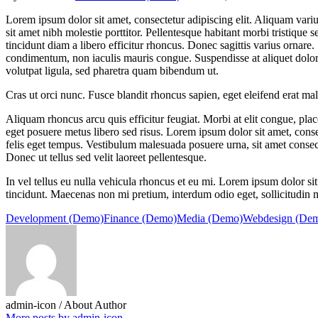
Lorem ipsum dolor sit amet, consectetur adipiscing elit. Aliquam vari
sit amet nibh molestie porttitor. Pellentesque habitant morbi tristique
tincidunt diam a libero efficitur rhoncus. Donec sagittis varius ornar
condimentum, non iaculis mauris congue. Suspendisse at aliquet dolor. P
volutpat ligula, sed pharetra quam bibendum ut.
Cras ut orci nunc. Fusce blandit rhoncus sapien, eget eleifend erat ma
Aliquam rhoncus arcu quis efficitur feugiat. Morbi at elit congue, place
eget posuere metus libero sed risus. Lorem ipsum dolor sit amet, conse
felis eget tempus. Vestibulum malesuada posuere urna, sit amet consec
Donec ut tellus sed velit laoreet pellentesque.
In vel tellus eu nulla vehicula rhoncus et eu mi. Lorem ipsum dolor si
tincidunt. Maecenas non mi pretium, interdum odio eget, sollicitudin m
Development (Demo)
Finance (Demo)
Media (Demo)
Webdesign (De
admin-icon
/ About Author
More posts by admin-icon