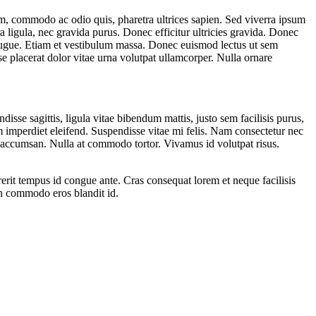
um, commodo ac odio quis, pharetra ultrices sapien. Sed viverra ipsum
ra ligula, nec gravida purus. Donec efficitur ultricies gravida. Donec
at augue. Etiam et vestibulum massa. Donec euismod lectus ut sem
se placerat dolor vitae urna volutpat ullamcorper. Nulla ornare
disse sagittis, ligula vitae bibendum mattis, justo sem facilisis purus,
am imperdiet eleifend. Suspendisse vitae mi felis. Nam consectetur nec
s accumsan. Nulla at commodo tortor. Vivamus id volutpat risus.
rerit tempus id congue ante. Cras consequat lorem et neque facilisis
non commodo eros blandit id.