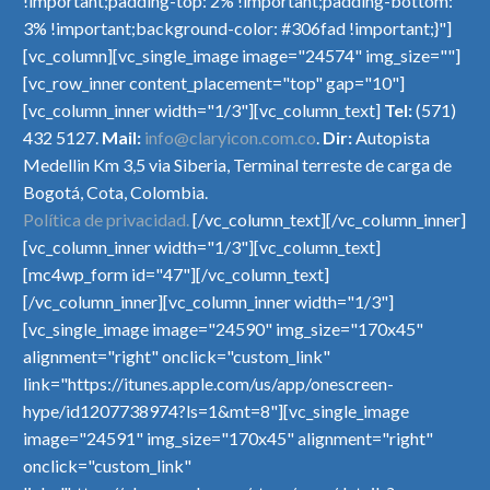
!important;padding-top: 2% !important;padding-bottom:
consequat ipsum, nec
sollicitudin, lorem quis bibendum
Lorem Ipsum. Proin gravida nibh vel
3% !important;background-color: #306fad !important;}"]
sagittis sem nibh id elit.
auctor, nisi elit consequat ipsum, nec
17 Mar 2016
0
velit auctor aliquet. Aenean
[vc_column][vc_single_image image="24574" img_size=""]
Duis sed odio sit amet
sagittis sem nibh id elit.
Post With Gallery Slider (Demo)
sollicitudin, lorem quis bibendum
[vc_row_inner content_placement="top" gap="10"]
nibh vulputate cursus a sit
Lorem Ipsum. Proin gravida nibh vel
auctor, nisi elit consequat ipsum, nec
[vc_column_inner width="1/3"][vc_column_text]
Tel:
(571)
amet mauris. Aenean
18 Mar 2016
0
velit auctor aliquet. Aenean
sagittis sem nibh id elit. Lorem Ipsum.
432 5127.
Mail:
info@claryicon.com.co
.
Dir:
Autopista
sollicitudin, lorem quis
100% width Galleries Post (Demo)
sollicitudin, lorem quis bibendum
Proin gravida nibh vel velit auctor
Medellin Km 3,5 via Siberia, Terminal terreste de carga de
bibendum auctor, nisi elit
Lorem Ipsum. Proin gravida nibh vel
auctor, nisi elit consequat ipsum, nec
aliquet. Aenean sollicitudin, lorem
Bogotá, Cota, Colombia.
consequat ipsum, nec
17 Mar 2016
0
velit auctor aliquet. Aenean
sagittis sem nibh id elit.
quis bibendum auctor, nisi elit
Política de privacidad.
[/vc_column_text][/vc_column_inner]
sagittis sem nibh id elit.
sollicitudin, lorem quis bibendum
consequat ipsum, nec sagittis sem
[vc_column_inner width="1/3"][vc_column_text]
Quote Post (Demo)
auctor, nisi elit consequat ipsum, nec
nibh id elit.
[mc4wp_form id="47"][/vc_column_text]
05 Mar 2016
0
sagittis sem nibh id elit
[/vc_column_inner][vc_column_inner width="1/3"]
Blog post + left sidebar (Demo)
[vc_single_image image="24590" img_size="170x45"
Lorem Ipsum. Proin gravida nibh vel
alignment="right" onclick="custom_link"
16 Oct 2015
0
0
velit auctor aliquet. Aenean
link="https://itunes.apple.com/us/app/onescreen-
Simple Shop Page (Demo)
sollicitudin, lorem quis bibendum
hype/id1207738974?ls=1&mt=8"][vc_single_image
Lorem Ipsum. Proin gravida nibh vel
auctor, nisi elit consequat ipsum, nec
image="24591" img_size="170x45" alignment="right"
26 Mar 2016
0
0
velit auctor aliquet. Aenean
sagittis sem nibh id elit.
onclick="custom_link"
sollicitudin, lorem quis bibendum
Post With Gallery Slider