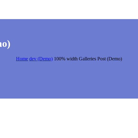
mo)
Home
dev (Demo)
100% width Galleries Post (Demo)