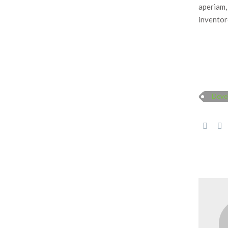
aperiam,
inventore
Deve