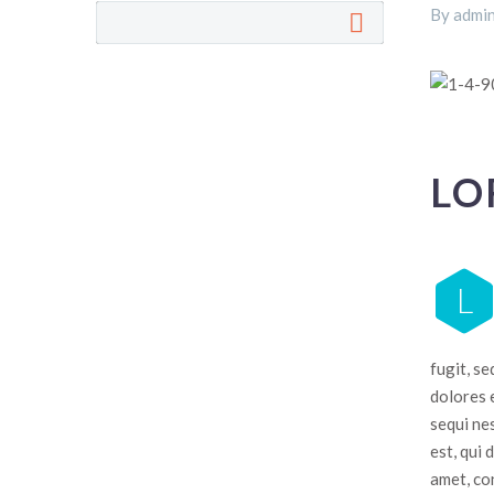
By admin
LO
L
fugit, s
dolores 
sequi ne
est, qui 
amet, con