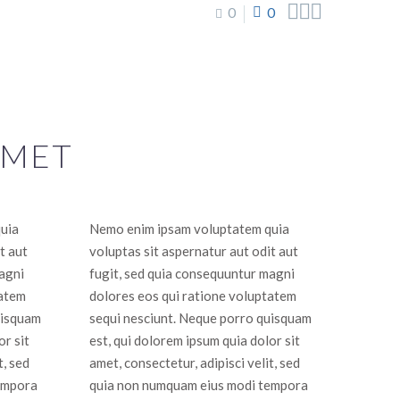



0
0
AMET
uia
Nemo enim ipsam voluptatem quia
t aut
voluptas sit aspernatur aut odit aut
agni
fugit, sed quia consequuntur magni
tatem
dolores eos qui ratione voluptatem
uisquam
sequi nesciunt. Neque porro quisquam
or sit
est, qui dolorem ipsum quia dolor sit
t, sed
amet, consectetur, adipisci velit, sed
empora
quia non numquam eius modi tempora