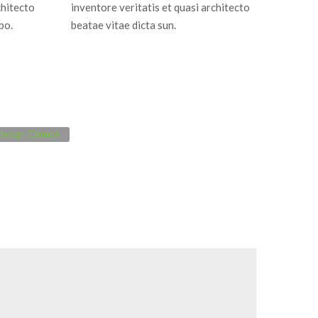
chitecto
inventore veritatis et quasi architecto
bo.
beatae vitae dicta sun.
esign (Demo)