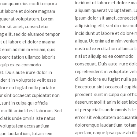
incidunt ut labore et dolore 
 numquam eius modi tempora
aliquam quaerat voluptatem. 
 ut labore et dolore magnam
ipsum dolor sit amet, consecte
quaerat voluptatem. Lorem
adipisicing elit, sed do eiusmo
lor sit amet, consectetur
incididunt ut labore et dolore
ing elit, sed do eiusmod tempor
aliqua. Ut enim ad minim veniam
nt ut labore et dolore magna
nostrud exercitation ullamco l
Ut enim ad minim veniam, quis
nisi ut aliquip ex ea commodo
exercitation ullamco laboris
consequat. Duis aute irure dolo
aliquip ex ea commodo
reprehenderit in voluptate veli
t. Duis aute irure dolor in
cillum dolore eu fugiat nulla pa
derit in voluptate velit esse
Excepteur sint occaecat cupid
lore eu fugiat nulla pariatur.
proident, sunt in culpa qui offic
r sint occaecat cupidatat non
deserunt mollit anim id est lab
 sunt in culpa qui officia
ut perspiciatis unde omnis iste
 mollit anim id est laborum. Sed
error sit voluptatem accusant
iciatis unde omnis iste natus
doloremque laudantium, totam
t voluptatem accusantium
aperiam, eaque ipsa quae ab ill
ue laudantium, totam rem