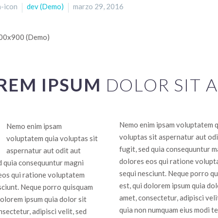
-icon
dev (Demo)
marzo 29, 2016
REM IPSUM
DOLOR SIT 
Nemo enim ipsam voluptatem q
Nemo enim ipsam
voluptas sit aspernatur aut odi
voluptatem quia voluptas sit
fugit, sed quia consequuntur m
aspernatur aut odit aut
dolores eos qui ratione volup
ed quia consequuntur magni
sequi nesciunt. Neque porro q
eos qui ratione voluptatem
est, qui dolorem ipsum quia dol
sciunt. Neque porro quisquam
amet, consectetur, adipisci veli
dolorem ipsum quia dolor sit
quia non numquam eius modi t
sectetur, adipisci velit, sed