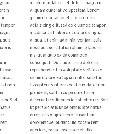
magnam
incidunt ut labore et dolore magnam
Lorem
aliquam quaerat voluptatem. Lorem
tur
ipsum dolor sit amet, consectetur
d tempor
adipisicing elit, sed do eiusmod tempor
 magna
incididunt ut labore et dolore magna
, quis
aliqua. Ut enim ad minim veniam, quis
aboris
nostrud exercitation ullamco laboris
nisi ut aliquip ex ea commodo
r in
consequat. Duis aute irure dolor in
t esse
reprehenderit in voluptate velit esse
riatur.
cillum dolore eu fugiat nulla pariatur.
atat non
Excepteur sint occaecat cupidatat non
ia
proident, sunt in culpa qui officia
orum. Sed
deserunt mollit anim id est laborum. Sed
 natus
ut perspiciatis unde omnis iste natus
ium
error sit voluptatem accusantium
 rem
doloremque laudantium, totam rem
o
aperiam, eaque ipsa quae ab illo