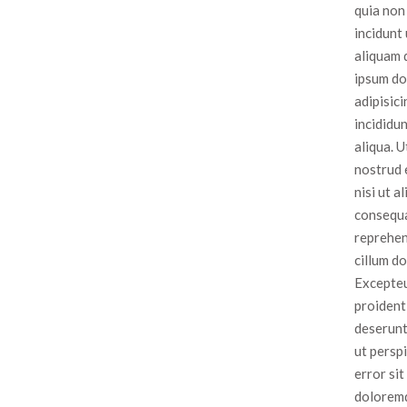
quia non
incidunt
aliquam 
ipsum do
adipisic
incididu
aliqua. 
nostrud 
nisi ut 
consequa
reprehen
cillum do
Excepteu
proident,
deserunt
ut persp
error si
doloremq