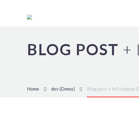
BLOG POST
+
Home
dev (Demo)
Blog post + left sidebar 