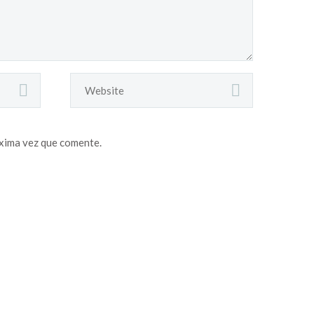
sagittis sem nibh id elit.
óxima vez que comente.