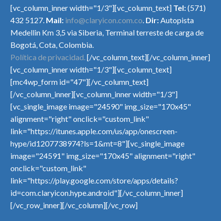
[vc_column_inner width="1/3"][vc_column_text]
Tel:
(571)
432 5127.
Mail:
info@claryicon.com.co
.
Dir:
Autopista
Medellin Km 3,5 via Siberia, Terminal terreste de carga de
Bogotá, Cota, Colombia.
WEB PROJECT
PHOTOGRAPHY
Política de privacidad.
[/vc_column_text][/vc_column_inner]
[vc_column_inner width="1/3"][vc_column_text]
(DEMO)
DARK (DEMO)
[mc4wp_form id="47"][/vc_column_text]
[/vc_column_inner][vc_column_inner width="1/3"]
Creative portfolio page for
Dark template for stunning
[vc_single_image image="24590" img_size="170x45"
creative brains
photography portfolio page
alignment="right" onclick="custom_link"
link="https://itunes.apple.com/us/app/onescreen-
hype/id1207738974?ls=1&mt=8"][vc_single_image
image="24591" img_size="170x45" alignment="right"
onclick="custom_link"
link="https://play.google.com/store/apps/details?
id=com.claryicon.hype.android"][/vc_column_inner]
[/vc_row_inner][/vc_column][/vc_row]