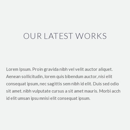
nostrud exercitation ullamco
OUR LATEST WORKS
MARCUS FIELDS
Marketing Manager
Lorem ipsum dolor sit amet, consectetur adipisicing
elit, sed do eiusmod tempor incididunt ut labore et
dolore magna aliqua. Ut enim ad minim veniam, quis
Lorem Ipsum. Proin gravida nibh vel velit auctor aliquet.
nostrud exercitation ullamco
Aenean sollicitudin, lorem quis bibendum auctor, nisi elit
consequat ipsum, nec sagittis sem nibh id elit. Duis sed odio
sit amet. nibh vulputate cursus a sit amet mauris. Morbi acch
id elit umsan ipsu mnisi elit consequat ipsum.