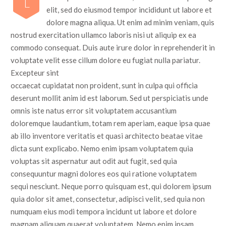
L
elit, sed do eiusmod tempor incididunt ut labore et
dolore magna aliqua. Ut enim ad minim veniam, quis
nostrud exercitation ullamco laboris nisi ut aliquip ex ea
commodo consequat. Duis aute irure dolor in reprehenderit in
voluptate velit esse cillum dolore eu fugiat nulla pariatur.
Excepteur sint
occaecat cupidatat non proident, sunt in culpa qui officia
deserunt mollit anim id est laborum. Sed ut perspiciatis unde
omnis iste natus error sit voluptatem accusantium
doloremque laudantium, totam rem aperiam, eaque ipsa quae
ab illo inventore veritatis et quasi architecto beatae vitae
dicta sunt explicabo. Nemo enim ipsam voluptatem quia
voluptas sit aspernatur aut odit aut fugit, sed quia
consequuntur magni dolores eos qui ratione voluptatem
sequi nesciunt. Neque porro quisquam est, qui dolorem ipsum
quia dolor sit amet, consectetur, adipisci velit, sed quia non
numquam eius modi tempora incidunt ut labore et dolore
magnam aliquam quaerat voluptatem. Nemo enim ipsam