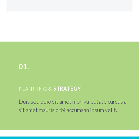
01.
PLANNING &
STRATEGY
Duis sed odio sit amet nibh vulputate cursus a
sit amet mauris orbi accumsan ipsum velit.