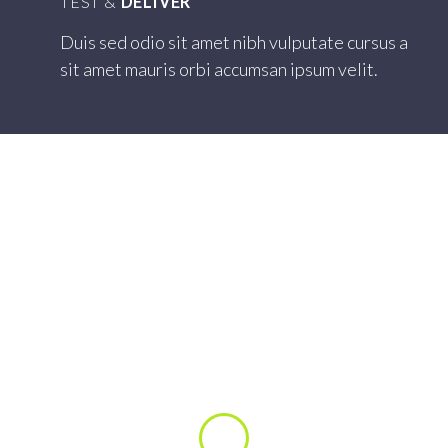
TEST &
DELIVER
Duis sed odio sit amet nibh vulputate cursus a
sit amet mauris orbi accumsan ipsum velit.