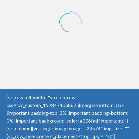


[vc_row full_width="stretch_row"
css=".vc_custom_1528474038675{margin-bottom: 0px
!important;padding-top: 2% !important;padding-bottom:
3% !important;background-color: #306fad !important;}"]
[vc_column][vc_single_image image="24574" img_size=""]
[vc_row_inner content_placement="top" gap="10"]