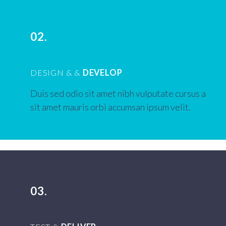
02.
DESIGN & &
DEVELOP
Duis sed odio sit amet nibh vulputate cursus a
sit amet mauris orbi accumsan ipsum velit.
03.