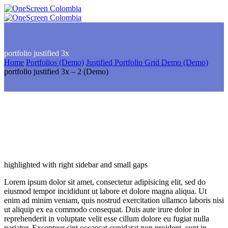
portfolio
justified 3x
Home
Portfolios (Demo)
Justified Portfolio Grid Demo (Demo)
portfolio justified 3x – 2 (Demo)
highlighted with right sidebar and small gaps
Lorem ipsum dolor sit amet, consectetur adipisicing elit, sed do
eiusmod tempor incididunt ut labore et dolore magna aliqua. Ut
enim ad minim veniam, quis nostrud exercitation ullamco laboris nisi
ut aliquip ex ea commodo consequat. Duis aute irure dolor in
reprehenderit in voluptate velit esse cillum dolore eu fugiat nulla
pariatur. Excepteur sint occaecat cupidatat non proident, sunt in