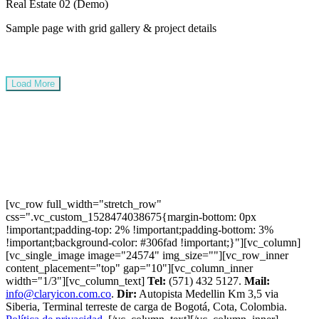
Real Estate 02 (Demo)
Sample page with grid gallery & project details
Load More
[vc_row full_width="stretch_row"
css=".vc_custom_1528474038675{margin-bottom: 0px
!important;padding-top: 2% !important;padding-bottom: 3%
!important;background-color: #306fad !important;}"][vc_column]
[vc_single_image image="24574" img_size=""][vc_row_inner
content_placement="top" gap="10"][vc_column_inner
width="1/3"][vc_column_text]
Tel:
(571) 432 5127.
Mail:
info@claryicon.com.co
.
Dir:
Autopista Medellin Km 3,5 via
Siberia, Terminal terreste de carga de Bogotá, Cota, Colombia.