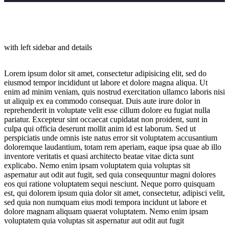
with left sidebar and details
Lorem ipsum dolor sit amet, consectetur adipisicing elit, sed do
eiusmod tempor incididunt ut labore et dolore magna aliqua. Ut
enim ad minim veniam, quis nostrud exercitation ullamco laboris nisi
ut aliquip ex ea commodo consequat. Duis aute irure dolor in
reprehenderit in voluptate velit esse cillum dolore eu fugiat nulla
pariatur. Excepteur sint occaecat cupidatat non proident, sunt in
culpa qui officia deserunt mollit anim id est laborum. Sed ut
perspiciatis unde omnis iste natus error sit voluptatem accusantium
doloremque laudantium, totam rem aperiam, eaque ipsa quae ab illo
inventore veritatis et quasi architecto beatae vitae dicta sunt
explicabo. Nemo enim ipsam voluptatem quia voluptas sit
aspernatur aut odit aut fugit, sed quia consequuntur magni dolores
eos qui ratione voluptatem sequi nesciunt. Neque porro quisquam
est, qui dolorem ipsum quia dolor sit amet, consectetur, adipisci velit,
sed quia non numquam eius modi tempora incidunt ut labore et
dolore magnam aliquam quaerat voluptatem. Nemo enim ipsam
voluptatem quia voluptas sit aspernatur aut odit aut fugit