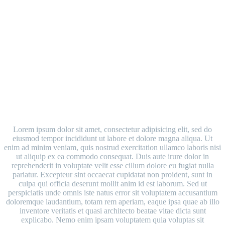
with filter and big gaps
Lorem ipsum dolor sit amet, consectetur adipisicing elit, sed do
eiusmod tempor incididunt ut labore et dolore magna aliqua. Ut
enim ad minim veniam, quis nostrud exercitation ullamco laboris nisi
ut aliquip ex ea commodo consequat. Duis aute irure dolor in
reprehenderit in voluptate velit esse cillum dolore eu fugiat nulla
pariatur. Excepteur sint occaecat cupidatat non proident, sunt in
culpa qui officia deserunt mollit anim id est laborum. Sed ut
perspiciatis unde omnis iste natus error sit voluptatem accusantium
doloremque laudantium, totam rem aperiam, eaque ipsa quae ab illo
inventore veritatis et quasi architecto beatae vitae dicta sunt
explicabo. Nemo enim ipsam voluptatem quia voluptas sit