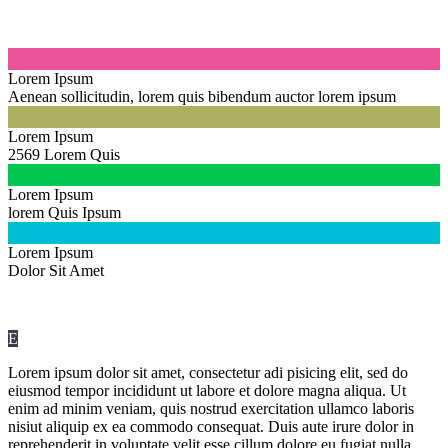

Lorem Ipsum
Aenean sollicitudin, lorem quis bibendum auctor lorem ipsum

Lorem Ipsum
2569 Lorem Quis

Lorem Ipsum
lorem Quis Ipsum

Lorem Ipsum
Dolor Sit Amet
E
Lorem ipsum dolor sit amet, consectetur adi pisicing elit, sed do
eiusmod tempor incididunt ut labore et dolore magna aliqua. Ut
enim ad minim veniam, quis nostrud exercitation ullamco laboris
nisiut aliquip ex ea commodo consequat. Duis aute irure dolor in
reprehenderit in voluptate velit esse cillum dolore eu fugiat nulla