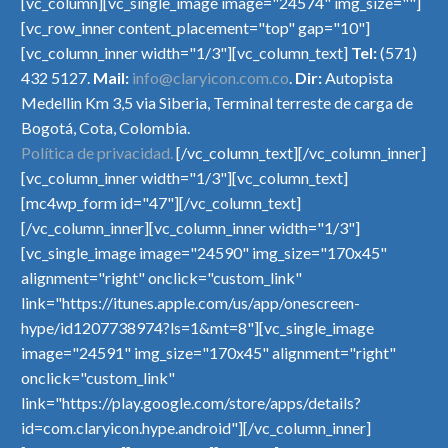
[vc_column][vc_single_image image="24574" img_size=""]
[vc_row_inner content_placement="top" gap="10"]
[vc_column_inner width="1/3"][vc_column_text]
Tel:
(571)
432 5127.
Mail:
info@claryicon.com.co
.
Dir:
Autopista
Medellin Km 3,5 via Siberia, Terminal terreste de carga de
Bogotá, Cota, Colombia.
Política de privacidad.
[/vc_column_text][/vc_column_inner]
[vc_column_inner width="1/3"][vc_column_text]
[mc4wp_form id="47"][/vc_column_text]
[/vc_column_inner][vc_column_inner width="1/3"]
[vc_single_image image="24590" img_size="170x45"
alignment="right" onclick="custom_link"
link="https://itunes.apple.com/us/app/onescreen-
hype/id1207738974?ls=1&mt=8"][vc_single_image
image="24591" img_size="170x45" alignment="right"
onclick="custom_link"
link="https://play.google.com/store/apps/details?
id=com.claryicon.hype.android"][/vc_column_inner]