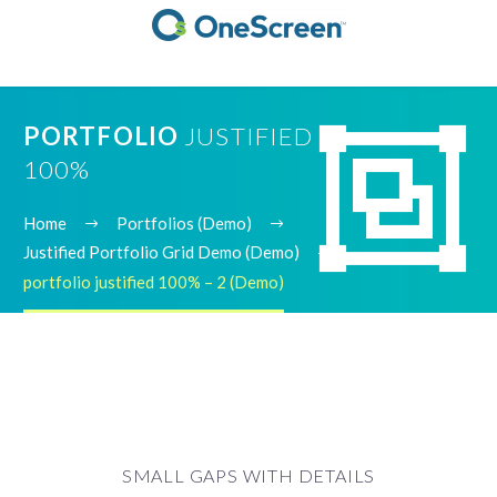


PORTFOLIO
JUSTIFIED
100%
Home
Portfolios (Demo)
Justified Portfolio Grid Demo (Demo)
portfolio justified 100% – 2 (Demo)
SMALL GAPS WITH DETAILS