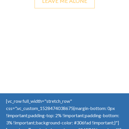
LEAVE ME ALONE
[vc_row full_width="stretch_row"
css=".vc_custom_1528474038675{margin-bottom: 0px
!important;padding-top: 2% !important;padding-bottom:
3% !important;background-color: #306fad !important;}"]