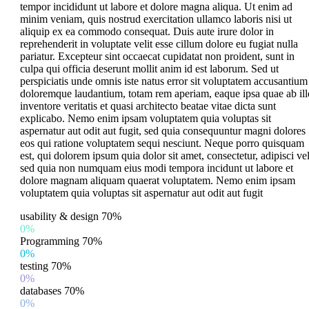
tempor incididunt ut labore et dolore magna aliqua. Ut enim ad
minim veniam, quis nostrud exercitation ullamco laboris nisi ut
aliquip ex ea commodo consequat. Duis aute irure dolor in
reprehenderit in voluptate velit esse cillum dolore eu fugiat nulla
pariatur. Excepteur sint occaecat cupidatat non proident, sunt in
culpa qui officia deserunt mollit anim id est laborum. Sed ut
perspiciatis unde omnis iste natus error sit voluptatem accusantium
doloremque laudantium, totam rem aperiam, eaque ipsa quae ab ill
inventore veritatis et quasi architecto beatae vitae dicta sunt
explicabo. Nemo enim ipsam voluptatem quia voluptas sit
aspernatur aut odit aut fugit, sed quia consequuntur magni dolores
eos qui ratione voluptatem sequi nesciunt. Neque porro quisquam
est, qui dolorem ipsum quia dolor sit amet, consectetur, adipisci vel
sed quia non numquam eius modi tempora incidunt ut labore et
dolore magnam aliquam quaerat voluptatem. Nemo enim ipsam
voluptatem quia voluptas sit aspernatur aut odit aut fugit
usability & design
70%
0%
Programming
70%
0%
testing
70%
0%
databases
70%
0%