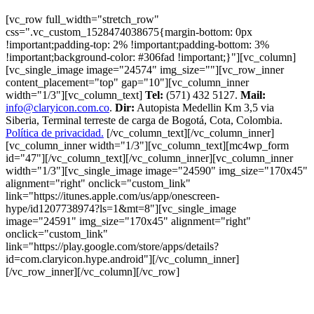
[vc_row full_width="stretch_row"
css=".vc_custom_1528474038675{margin-bottom: 0px
!important;padding-top: 2% !important;padding-bottom: 3%
!important;background-color: #306fad !important;}"][vc_column]
[vc_single_image image="24574" img_size=""][vc_row_inner
content_placement="top" gap="10"][vc_column_inner
width="1/3"][vc_column_text]
Tel:
(571) 432 5127.
Mail:
info@claryicon.com.co
.
Dir:
Autopista Medellin Km 3,5 via
Siberia, Terminal terreste de carga de Bogotá, Cota, Colombia.
Política de privacidad.
[/vc_column_text][/vc_column_inner]
[vc_column_inner width="1/3"][vc_column_text][mc4wp_form
id="47"][/vc_column_text][/vc_column_inner][vc_column_inner
width="1/3"][vc_single_image image="24590" img_size="170x45"
alignment="right" onclick="custom_link"
link="https://itunes.apple.com/us/app/onescreen-
hype/id1207738974?ls=1&mt=8"][vc_single_image
image="24591" img_size="170x45" alignment="right"
onclick="custom_link"
link="https://play.google.com/store/apps/details?
id=com.claryicon.hype.android"][/vc_column_inner]
[/vc_row_inner][/vc_column][/vc_row]