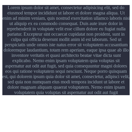
Lorem ipsum dolor sit amet, consectetur adipisicing elit, sed do
eiusmod tempor incididunt ut labore et dolore magna aliqua. Ut
enim ad minim veniam, quis nostrud exercitation ullamco laboris nisi
ut aliquip ex ea commodo consequat. Duis aute irure dolor in
reprehenderit in voluptate velit esse cillum dolore eu fugiat nulla
pariatur. Excepteur sint occaecat cupidatat non proident, sunt in
culpa qui officia deserunt mollit anim id est laborum. Sed ut
perspiciatis unde omnis iste natus error sit voluptatem accusantium
doloremque laudantium, totam rem aperiam, eaque ipsa quae ab illo
inventore veritatis et quasi architecto beatae vitae dicta sunt
explicabo. Nemo enim ipsam voluptatem quia voluptas sit
aspernatur aut odit aut fugit, sed quia consequuntur magni dolores
eos qui ratione voluptatem sequi nesciunt. Neque porro quisquam
est, qui dolorem ipsum quia dolor sit amet, consectetur, adipisci velit,
sed quia non numquam eius modi tempora incidunt ut labore et
dolore magnam aliquam quaerat voluptatem. Nemo enim ipsam
voluptatem quia voluptas sit aspernatur aut odit aut fugit
5x with small gaps and small arrows