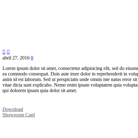


abril 27, 2016
0
Lorem ipsum dolor sit amet, consectetur adipisicing elit, sed do eiusm
ea commodo consequat. Duis aute irure dolor in reprehenderit in volupta
anim id est laborum. Sed ut perspiciatis unde omnis iste natus error s
vitae dicta sunt explicabo. Nemo enim ipsam voluptatem quia voluptas 
qui dolorem ipsum quia dolor sit amet.
Download
Showroom Card