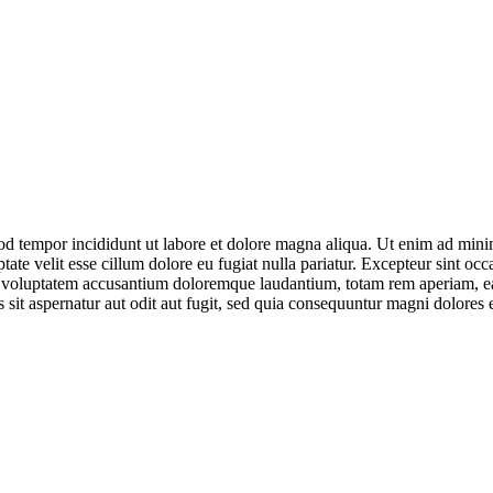
od tempor incididunt ut labore et dolore magna aliqua. Ut enim ad minim
te velit esse cillum dolore eu fugiat nulla pariatur. Excepteur sint occa
it voluptatem accusantium doloremque laudantium, totam rem aperiam, eaqu
sit aspernatur aut odit aut fugit, sed quia consequuntur magni dolores