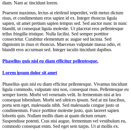
diam. Nam ac tincidunt lorem.
Praesent maximus, lectus at eleifend imperdiet, velit metus dictum
risus, et condimentum eros sapien id ex. Integer rhoncus ligula
sapien, sit amet pretium sapien tempus sed. Sed auctor nunc in nunc
blandit, ut consequat ligula molestie. Ut placerat eros pellentesque
tellus fringilla tristique. Nulla facilisi. Sed semper porttitor
consectetur. Curabitur elementum ac augue sed lacinia. Sed
dignissim in risus et rhoncus. Maecenas vulputate massa odio, et
blandit eros accumsan sed. Integer iaculis tincidunt dapibus.
Phasellus quis nisl eu diam efficitur pellentesque.
Lorem ipsum dolor sit amet
Phasellus quis nisl eu diam efficitur pellentesque. Vivamus tincidunt
ligula commodo, vulputate nisi non, consequat risus. Pellentesque eu
semper lorem. Morbi vel venenatis velit. In fermentum nisi at leo
consequat bibendum. Morbi sed ultrices ipsum. Sed at mi faucibus,
porta sem eget, malesuada nibh. Sed malesuada congue justo ut
condimentum. Fusce porttitor molestie justo, quis laoreet sapien
lobortis quis. Nullam mollis diam at quam dictum ornare.
Suspendisse potenti. Cras nisi augue, fermentum vel vestibulum eu,
commodo consequat enim. Sed eget sem turpis. Ut at mollis ex.