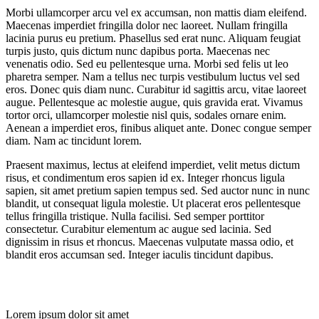
Morbi ullamcorper arcu vel ex accumsan, non mattis diam eleifend.
Maecenas imperdiet fringilla dolor nec laoreet. Nullam fringilla
lacinia purus eu pretium. Phasellus sed erat nunc. Aliquam feugiat
turpis justo, quis dictum nunc dapibus porta. Maecenas nec
venenatis odio. Sed eu pellentesque urna. Morbi sed felis ut leo
pharetra semper. Nam a tellus nec turpis vestibulum luctus vel sed
eros. Donec quis diam nunc. Curabitur id sagittis arcu, vitae laoreet
augue. Pellentesque ac molestie augue, quis gravida erat. Vivamus
tortor orci, ullamcorper molestie nisl quis, sodales ornare enim.
Aenean a imperdiet eros, finibus aliquet ante. Donec congue semper
diam. Nam ac tincidunt lorem.
Praesent maximus, lectus at eleifend imperdiet, velit metus dictum
risus, et condimentum eros sapien id ex. Integer rhoncus ligula
sapien, sit amet pretium sapien tempus sed. Sed auctor nunc in nunc
blandit, ut consequat ligula molestie. Ut placerat eros pellentesque
tellus fringilla tristique. Nulla facilisi. Sed semper porttitor
consectetur. Curabitur elementum ac augue sed lacinia. Sed
dignissim in risus et rhoncus. Maecenas vulputate massa odio, et
blandit eros accumsan sed. Integer iaculis tincidunt dapibus.
Lorem ipsum dolor sit amet