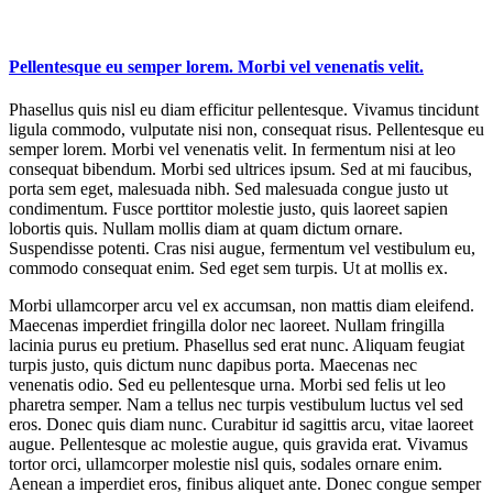
Pellentesque eu semper lorem. Morbi vel venenatis velit.
Phasellus quis nisl eu diam efficitur pellentesque. Vivamus tincidunt
ligula commodo, vulputate nisi non, consequat risus. Pellentesque eu
semper lorem. Morbi vel venenatis velit. In fermentum nisi at leo
consequat bibendum. Morbi sed ultrices ipsum. Sed at mi faucibus,
porta sem eget, malesuada nibh. Sed malesuada congue justo ut
condimentum. Fusce porttitor molestie justo, quis laoreet sapien
lobortis quis. Nullam mollis diam at quam dictum ornare.
Suspendisse potenti. Cras nisi augue, fermentum vel vestibulum eu,
commodo consequat enim. Sed eget sem turpis. Ut at mollis ex.
Morbi ullamcorper arcu vel ex accumsan, non mattis diam eleifend.
Maecenas imperdiet fringilla dolor nec laoreet. Nullam fringilla
lacinia purus eu pretium. Phasellus sed erat nunc. Aliquam feugiat
turpis justo, quis dictum nunc dapibus porta. Maecenas nec
venenatis odio. Sed eu pellentesque urna. Morbi sed felis ut leo
pharetra semper. Nam a tellus nec turpis vestibulum luctus vel sed
eros. Donec quis diam nunc. Curabitur id sagittis arcu, vitae laoreet
augue. Pellentesque ac molestie augue, quis gravida erat. Vivamus
tortor orci, ullamcorper molestie nisl quis, sodales ornare enim.
Aenean a imperdiet eros, finibus aliquet ante. Donec congue semper