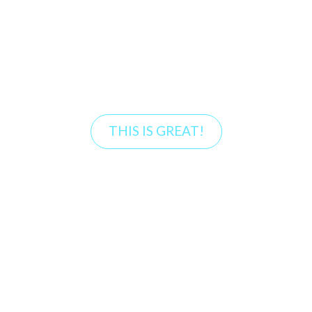
voluptate velit esse cillum
dolore eu fugiat nulla pariatur.
Excepteur sint occaecat.
THIS IS GREAT!