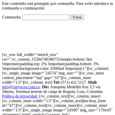
Este contenido está protegido por contraseña. Para verlo introduce tu
contraseña a continuación:
Contraseña:
[vc_row full_width="stretch_row"
css=".vc_custom_1528474038675{margin-bottom: 0px
!important;padding-top: 2% !important;padding-bottom: 3%
!important;background-color: #306fad !important;}"][vc_column]
[vc_single_image image="24574" img_size=""][vc_row_inner
content_placement="top" gap="10"][vc_column_inner
width="1/3"][vc_column_text]
Tel:
(571) 432 5127.
Mail:
info@claryicon.com.co
.
Dir:
Autopista Medellin Km 3,5 via
Siberia, Terminal terreste de carga de Bogotá, Cota, Colombia.
Política de privacidad.
[/vc_column_text][/vc_column_inner]
[vc_column_inner width="1/3"][vc_column_text][mc4wp_form
id="47"][/vc_column_text][/vc_column_inner][vc_column_inner
width="1/3"][vc_single_image image="24590" img_size="170x45"
alignment="right" onclick="custom_link"